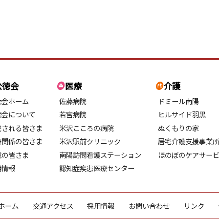
公徳会
医療
介護
徳会ホーム
佐藤病院
ドミール南陽
徳会について
若宮病院
ヒルサイド羽黒
院される皆さま
米沢こころの病院
ぬくもりの家
療関係の皆さま
米沢駅前クリニック
居宅介護支援事業
域の皆さま
南陽訪問看護ステーション
ほのぼのケアサー
用情報
認知症疾患医療センター
ホーム
交通アクセス
採用情報
お問い合わせ
リンク