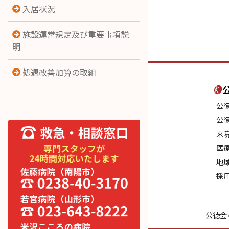
入居状況
施設運営規定及び重要事項説
明
処遇改善加算の取組
公
公
来
医
地
採
公徳会